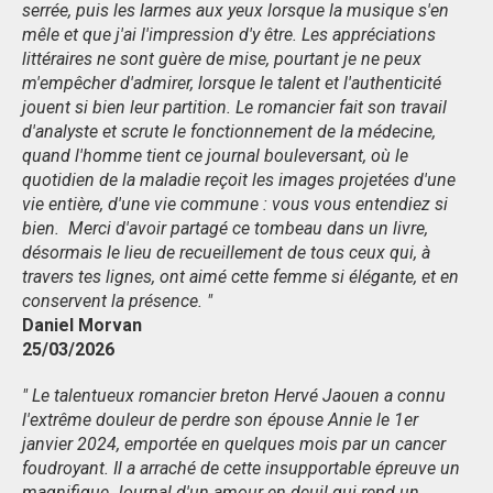
serrée, puis les larmes aux yeux lorsque la musique s'en
mêle et que j'ai l'impression d'y être. Les appréciations
littéraires ne sont guère de mise, pourtant je ne peux
m'empêcher d'admirer, lorsque le talent et l'authenticité
jouent si bien leur partition. Le romancier fait son travail
d'analyste et scrute le fonctionnement de la médecine,
quand l'homme tient ce journal bouleversant, où le
quotidien de la maladie reçoit les images projetées d'une
vie entière, d'une vie commune : vous vous entendiez si
bien. Merci d'avoir partagé ce tombeau dans un livre,
désormais le lieu de recueillement de tous ceux qui, à
travers tes lignes, ont aimé cette femme si élégante, et en
conservent la présence. "
Daniel Morvan
25/03/2026
" Le talentueux romancier breton Hervé Jaouen a connu
l'extrême douleur de perdre son épouse Annie le 1er
janvier 2024, emportée en quelques mois par un cancer
foudroyant. Il a arraché de cette insupportable épreuve un
magnifique Journal d'un amour en deuil qui rend un