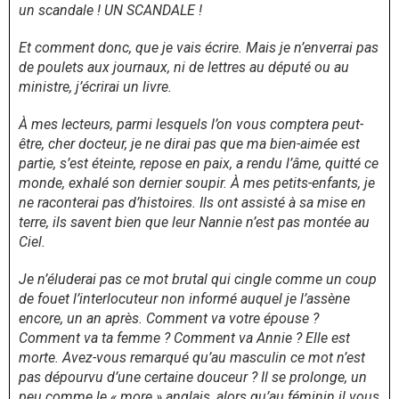
un scandale ! UN SCANDALE !
Et comment donc, que je vais écrire. Mais je n’enverrai pas
de poulets aux journaux, ni de lettres au député ou au
ministre, j’écrirai un livre.
À mes lecteurs, parmi lesquels l’on vous comptera peut-
être, cher docteur, je ne dirai pas que ma bien-aimée est
partie, s’est éteinte, repose en paix, a rendu l’âme, quitté ce
monde, exhalé son dernier soupir. À mes petits-enfants, je
ne raconterai pas d’histoires. Ils ont assisté à sa mise en
terre, ils savent bien que leur Nannie n’est pas montée au
Ciel.
Je n’éluderai pas ce mot brutal qui cingle comme un coup
de fouet l’interlocuteur non informé auquel je l’assène
encore, un an après. Comment va votre épouse ?
Comment va ta femme ? Comment va Annie ? Elle est
morte. Avez-vous remarqué qu’au masculin ce mot n’est
pas dépourvu d’une certaine douceur ? Il se prolonge, un
peu comme le « more » anglais, alors qu’au féminin il vous