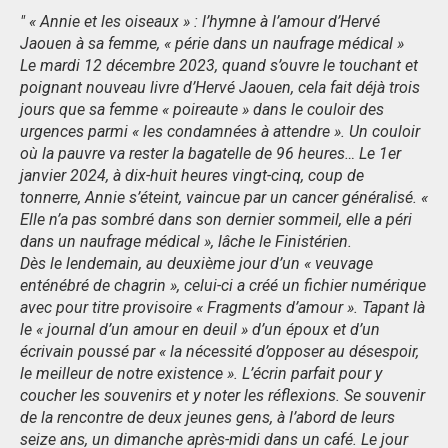
" « Annie et les oiseaux » : l’hymne à l’amour d’Hervé
Jaouen à sa femme, « périe dans un naufrage médical »
Le mardi 12 décembre 2023, quand s’ouvre le touchant et
poignant nouveau livre d’Hervé Jaouen, cela fait déjà trois
jours que sa femme « poireaute » dans le couloir des
urgences parmi « les condamnées à attendre ». Un couloir
où la pauvre va rester la bagatelle de 96 heures… Le 1er
janvier 2024, à dix-huit heures vingt-cinq, coup de
tonnerre, Annie s’éteint, vaincue par un cancer généralisé. «
Elle n’a pas sombré dans son dernier sommeil, elle a péri
dans un naufrage médical », lâche le Finistérien.
Dès le lendemain, au deuxième jour d’un « veuvage
enténébré de chagrin », celui-ci a créé un fichier numérique
avec pour titre provisoire « Fragments d’amour ». Tapant là
le « journal d’un amour en deuil » d’un époux et d’un
écrivain poussé par « la nécessité d’opposer au désespoir,
le meilleur de notre existence ». L’écrin parfait pour y
coucher les souvenirs et y noter les réflexions. Se souvenir
de la rencontre de deux jeunes gens, à l’abord de leurs
seize ans, un dimanche après-midi dans un café. Le jour