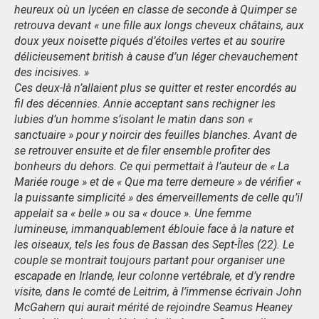
heureux où un lycéen en classe de seconde à Quimper se
retrouva devant « une fille aux longs cheveux châtains, aux
doux yeux noisette piqués d’étoiles vertes et au sourire
délicieusement british à cause d’un léger chevauchement
des incisives. »
Ces deux-là n’allaient plus se quitter et rester encordés au
fil des décennies. Annie acceptant sans rechigner les
lubies d’un homme s’isolant le matin dans son «
sanctuaire » pour y noircir des feuilles blanches. Avant de
se retrouver ensuite et de filer ensemble profiter des
bonheurs du dehors. Ce qui permettait à l’auteur de « La
Mariée rouge » et de « Que ma terre demeure » de vérifier «
la puissante simplicité » des émerveillements de celle qu’il
appelait sa « belle » ou sa « douce ». Une femme
lumineuse, immanquablement éblouie face à la nature et
les oiseaux, tels les fous de Bassan des Sept-Îles (22). Le
couple se montrait toujours partant pour organiser une
escapade en Irlande, leur colonne vertébrale, et d’y rendre
visite, dans le comté de Leitrim, à l’immense écrivain John
McGahern qui aurait mérité de rejoindre Seamus Heaney