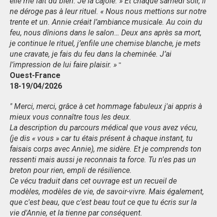
elle me fait du bien. Je la cajole. » Et chaque samedi soir, il
ne déroge pas à leur rituel. « Nous nous mettions sur notre
trente et un. Annie créait l’ambiance musicale. Au coin du
feu, nous dînions dans le salon… Deux ans après sa mort,
je continue le rituel, j’enfile une chemise blanche, je mets
une cravate, je fais du feu dans la cheminée. J’ai
l’impression de lui faire plaisir. »
"
Ouest-France
18-19/04/2026
" Merci, merci, grâce à cet hommage fabuleux j'ai appris à
mieux vous connaître tous les deux.
La description du parcours médical que vous avez vécu,
(je dis « vous » car tu étais présent à chaque instant, tu
faisais corps avec Annie), me sidère. Et je comprends ton
ressenti mais aussi je reconnais ta force. Tu n'es pas un
breton pour rien, empli de résilience.
Ce vécu traduit dans cet ouvrage est un recueil de
modèles, modèles de vie, de savoir-vivre. Mais également,
que c'est beau, que c'est beau tout ce que tu écris sur la
vie d'Annie, et la tienne par conséquent.